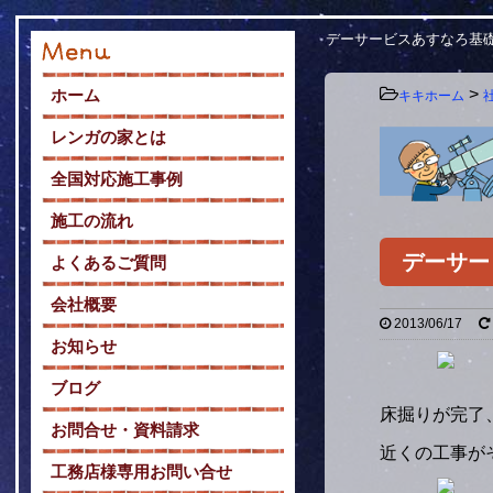
デーサービスあすなろ基
>
ホーム
キキホーム
レンガの家とは
全国対応施工事例
施工の流れ
デーサー
よくあるご質問
会社概要
2013/06/17
お知らせ
ブログ
床掘りが完了
お問合せ・資料請求
近くの工事が
工務店様専用お問い合せ