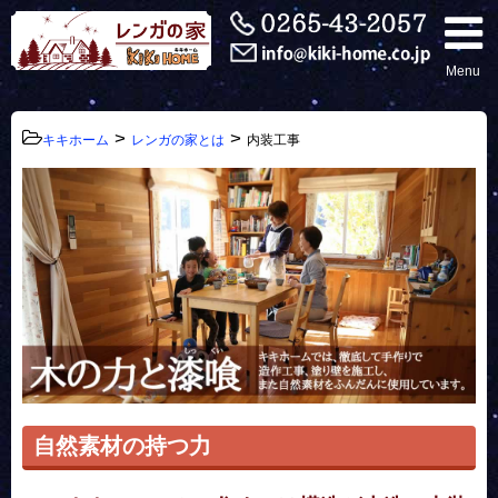
Menu
>
>
キキホーム
レンガの家とは
内装工事
自然素材の持つ力