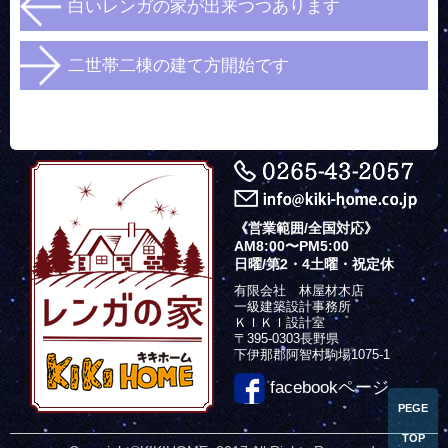
白いレンガの家が出来つつあります
二世帯二棟の建て方開始です
《営業範囲/全国対応》
AM8:00〜PM5:00
日曜/第2・4土曜・祝定休
有限会社 林屋材木店
一級建築設計事務所
ＫＩＫＩ設計室
〒395-0303長野県
下伊那郡阿智村駒場1075-1
facebookページ
PEGE
TOP