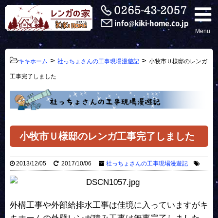
Menu
>
>
キキホーム
社っちょさんの工事現場漫遊記
小牧市Ｕ様邸のレンガ
工事完了しました
小牧市Ｕ様邸のレンガ工事完了しました
2013/12/05
2017/10/06
社っちょさんの工事現場漫遊記
外構工事や外部給排水工事は佳境に入っていますがキ