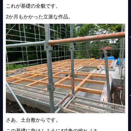
これが基礎の全貌です。
2か月もかかった立派な作品。
さあ、土台敷からです。
この基礎に負けんように4寸角の総ヒノキ。