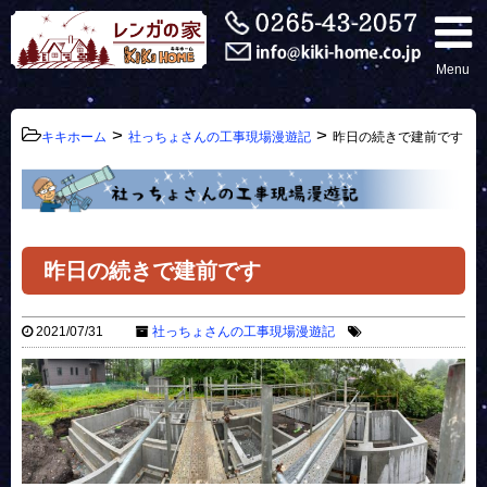
Menu
>
>
キキホーム
社っちょさんの工事現場漫遊記
昨日の続きで建前です
昨日の続きで建前です
2021/07/31
社っちょさんの工事現場漫遊記