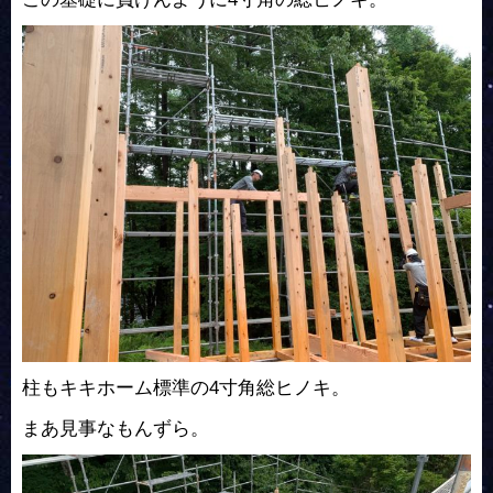
柱もキキホーム標準の4寸角総ヒノキ。
まあ見事なもんずら。