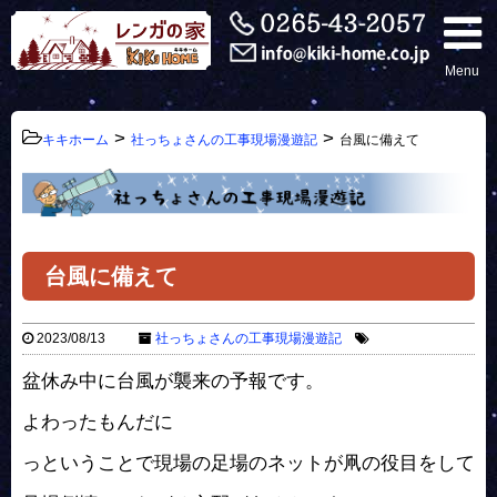
Menu
>
>
キキホーム
社っちょさんの工事現場漫遊記
台風に備えて
台風に備えて
2023/08/13
社っちょさんの工事現場漫遊記
盆休み中に台風が襲来の予報です。
よわったもんだに
っということで現場の足場のネットが凧の役目をして