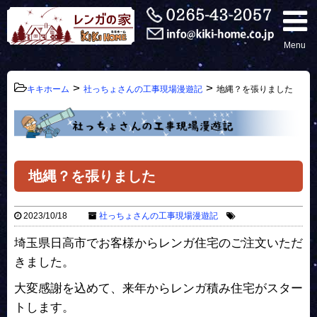
Menu
>
>
キキホーム
社っちょさんの工事現場漫遊記
地縄？を張りました
地縄？を張りました
2023/10/18
社っちょさんの工事現場漫遊記
埼玉県日高市でお客様からレンガ住宅のご注文いただ
きました。
大変感謝を込めて、来年からレンガ積み住宅がスター
トします。