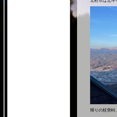
北杜市は北斗
帰りの杖突峠