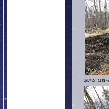
深さ2ｍは掘