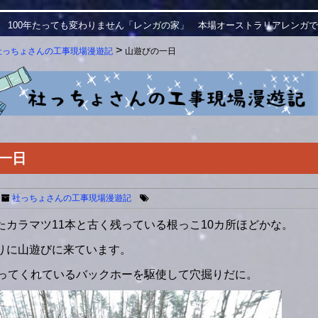
 100年たっても変わりません「レンガの家」 本場オーストラリアレンガ
>
社っちょさんの工事現場漫遊記
山遊びの一日
一日
社っちょさんの工事現場漫遊記
たカラマツ11本と古く残っている根っこ10カ所ほどかな。
りに山遊びに来ています。
合ってくれているバックホーを駆使して穴掘りだに。