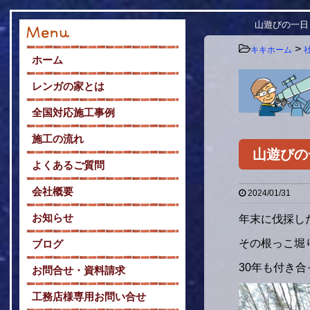
山遊びの一日
>
キキホーム
ホーム
レンガの家とは
全国対応施工事例
施工の流れ
山遊びの
よくあるご質問
会社概要
2024/01/31
お知らせ
年末に伐採し
その根っこ堀
ブログ
30年も付き
お問合せ・資料請求
工務店様専用お問い合せ