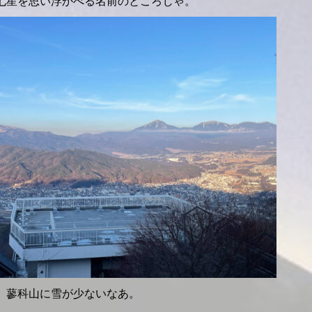
七星を思い浮かべる名前のところじゃ。
、蓼科山に雪が少ないなあ。