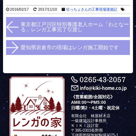
2016/02/17
2017/11/10
社っちょさんの工事現場漫遊記
東京都江戸川区特別養護老人ホーム「わとなー
る」レンガ工事完了引渡し
愛知県岩倉市の現場はレンガ施工開始です
《営業範囲/全国対応》
AM8:00〜PM5:00
日曜/第2・4土曜・祝定休
有限会社 林屋材木店
一級建築設計事務所
ＫＩＫＩ設計室
〒395-0303長野県
下伊那郡阿智村駒場1075-1