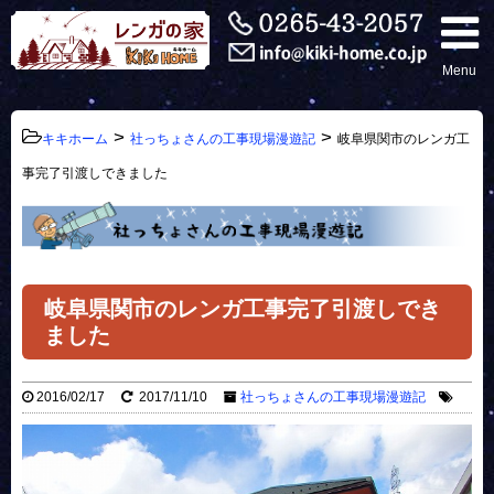
Menu
>
>
キキホーム
社っちょさんの工事現場漫遊記
岐阜県関市のレンガ工
事完了引渡しできました
岐阜県関市のレンガ工事完了引渡しでき
ました
2016/02/17
2017/11/10
社っちょさんの工事現場漫遊記