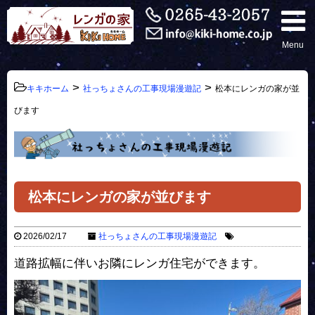
Menu
>
>
キキホーム
社っちょさんの工事現場漫遊記
松本にレンガの家が並
びます
松本にレンガの家が並びます
2026/02/17
社っちょさんの工事現場漫遊記
道路拡幅に伴いお隣にレンガ住宅ができます。