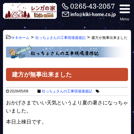
Menu
>
>
キキホーム
社っちょさんの工事現場漫遊記
建方が無事出来ました
建方が無事出来ました
2026/05/08
社っちょさんの工事現場漫遊記
おかげさまでいい天気というより夏の暑さになっちゃ
いました。
本日上棟日です。