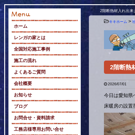
2階断熱材入れ出来
>
キキホーム
ホーム
レンガの家とは
全国対応施工事例
施工の流れ
2階断熱
よくあるご質問
会社概要
2026/07/01
お知らせ
今日は愛知県
床暖房の設置
ブログ
お問合せ・資料請求
工務店様専用お問い合せ