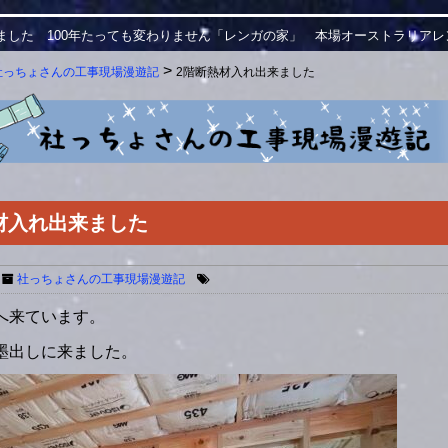
ました 100年たっても変わりません「レンガの家」 本場オーストラリア
>
社っちょさんの工事現場漫遊記
2階断熱材入れ出来ました
材入れ出来ました
社っちょさんの工事現場漫遊記
へ来ています。
墨出しに来ました。