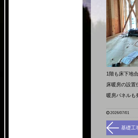
1階も床下地
床暖房の設置
暖房パネルも
2026/07/01
基礎工