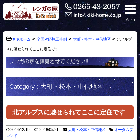
Menu
>
>
>
キキホーム
全国対応施工事例
大町・松本・中信地区
北アルプ
スに魅せられてここに定住です
Category : 大町・松本・中信地区
北アルプスに魅せられてここに定住です
2014/12/19
2019/05/21
大町・松本・中信地区
オータムブ
レンド