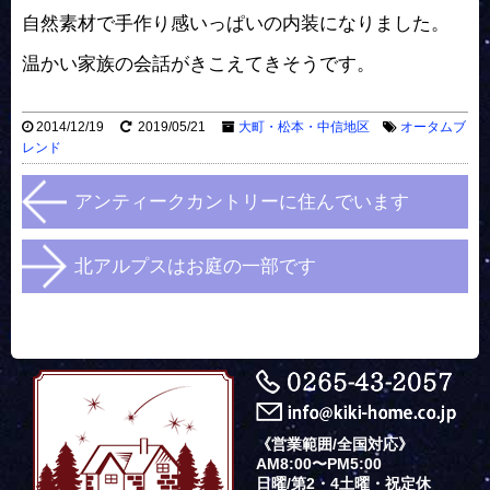
自然素材で手作り感いっぱいの内装になりました。
温かい家族の会話がきこえてきそうです。
2014/12/19
2019/05/21
大町・松本・中信地区
オータムブ
レンド
アンティークカントリーに住んでいます
北アルプスはお庭の一部です
《営業範囲/全国対応》
AM8:00〜PM5:00
日曜/第2・4土曜・祝定休