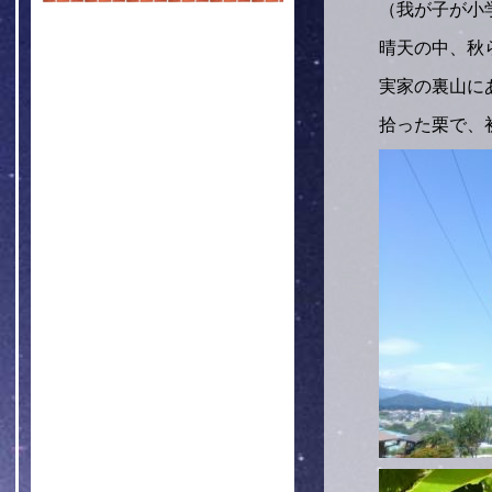
（我が子が小
晴天の中、秋
実家の裏山に
拾った栗で、