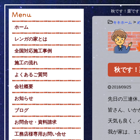
秋です！栗です
>
キキホーム
ホーム
レンガの家とは
全国対応施工事例
施工の流れ
秋です！
よくあるご質問
会社概要
2018/09/25
お知らせ
先日の三連休
皆さん、いか
ブログ
天気も良く、
お問合せ・資料請求
我が家は、１
工務店様専用お問い合せ