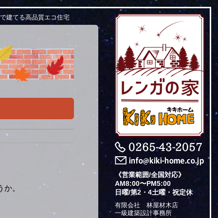
ガで建てる高品質エコ住宅
《営業範囲/全国対応》
AM8:00〜PM5:00
うか。
日曜/第2・4土曜・祝定休
有限会社 林屋材木店
一級建築設計事務所