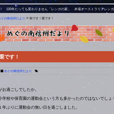
！ 100年たっても変わりません「レンガの家」 本場オーストラリアレン
>
めぐの南信州だより
秋です！栗です！
栗です！
めぐの南信州だより
。
がお過ごしでしたか。
小学校や保育園の運動会という方も多かったのではないでしょ
１年ぶりに運動会の無い日を過ごしました。