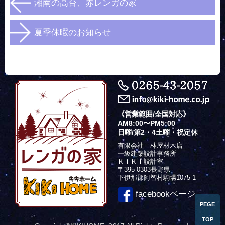
湘南の高台、赤レンガの家
夏季休暇のお知らせ
《営業範囲/全国対応》
AM8:00〜PM5:00
日曜/第2・4土曜・祝定休
有限会社 林屋材木店
一級建築設計事務所
ＫＩＫＩ設計室
〒395-0303長野県
下伊那郡阿智村駒場1075-1
facebookページ
PEGE
TOP