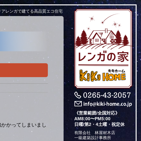
リアレンガで建てる高品質エコ住宅
《営業範囲/全国対応》
AM8:00〜PM5:00
日曜/第2・4土曜・祝定休
強かかってしまいまし
有限会社 林屋材木店
一級建築設計事務所