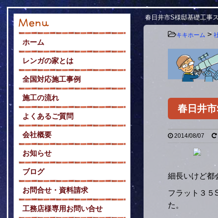
春日井市S様邸基礎工事
>
キキホーム
ホーム
レンガの家とは
全国対応施工事例
施工の流れ
春日井市
よくあるご質問
会社概要
2014/08/07
お知らせ
ブログ
細長いけど都
お問合せ・資料請求
フラット３５
た。
工務店様専用お問い合せ