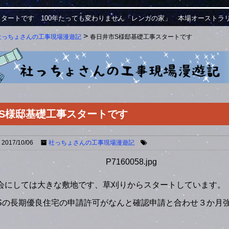
スタートです 100年たっても変わりません「レンガの家」 本場オーストラ
>
社っちょさんの工事現場漫遊記
春日井市S様邸基礎工事スタートです
S様邸基礎工事スタートです
2017/10/06
社っちょさんの工事現場漫遊記
会にしては大きな敷地です、草刈りからスタートしています。
Sの長期優良住宅の申請許可がなんと確認申請と合わせ３か月