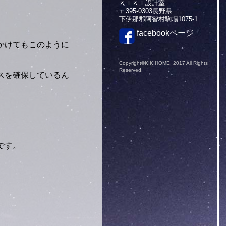
ＫＩＫＩ設計室
〒395-0303長野県
下伊那郡阿智村駒場1075-1
facebookページ
かけてもこのように
Copyright©KIKIHOME, 2017 All Rights
Reserved.
スを確保しているん
です。