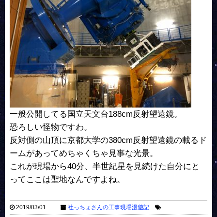
一般公開してる国立天文台188cm反射望遠鏡。
恐ろしい怪物ですわ。
反対側の山頂に京都大学の380cm反射望遠鏡の載るド
ームがあってめちゃくちゃ見事な光景。
これが現場から40分、半世紀星を見続けた自分にと
ってここは聖地なんですよね。
2019/03/01
社っちょさんの工事現場漫遊記