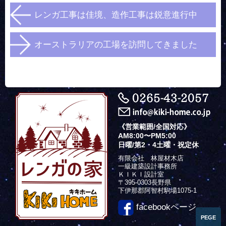
レンガ工事は佳境、造作工事は鋭意進行中
オーストラリアの工場を訪問してきました
《営業範囲/全国対応》
AM8:00〜PM5:00
日曜/第2・4土曜・祝定休
有限会社 林屋材木店
一級建築設計事務所
ＫＩＫＩ設計室
〒395-0303長野県
下伊那郡阿智村駒場1075-1
facebookページ
PEGE