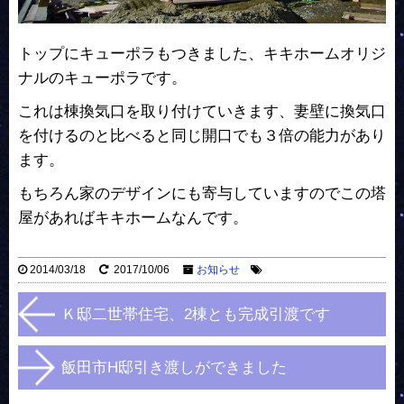
トップにキューポラもつきました、キキホームオリジ
ナルのキューポラです。
これは棟換気口を取り付けていきます、妻壁に換気口
を付けるのと比べると同じ開口でも３倍の能力があり
ます。
もちろん家のデザインにも寄与していますのでこの塔
屋があればキキホームなんです。
2014/03/18
2017/10/06
お知らせ
Ｋ邸二世帯住宅、2棟とも完成引渡です
飯田市H邸引き渡しができました